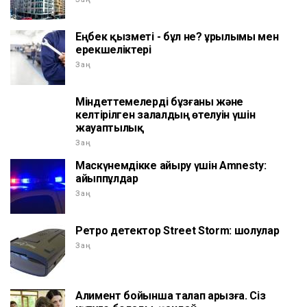
Еңбек қызметі - бұл не? Құрылымы мен
ерекшеліктері
Заң
Міндеттемелерді бұзғаны және
келтiрiлген залалдың өтелуiн үшін
жауаптылық
Заң
Маскүнемдікке айыру үшін Amnesty:
айыппұлдар
Заң
Ретро детектор Street Storm: шолулар
Заң
Алимент бойынша талап арызға. Сіз