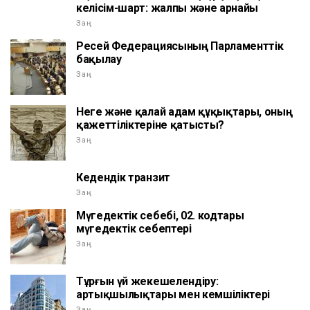
келісім-шарт: жалпы және арнайы
Заң
Ресей Федерациясының Парламенттік
бақылау
Заң
Неге және қалай адам құқықтары, оның
қажеттіліктеріне қатысты?
Заң
Кедендік транзит
Заң
Мүгедектік себебі, 02. кодтары
мүгедектік себептері
Заң
Тұрғын үй жекешелендіру:
артықшылықтары мен кемшіліктері
Заң