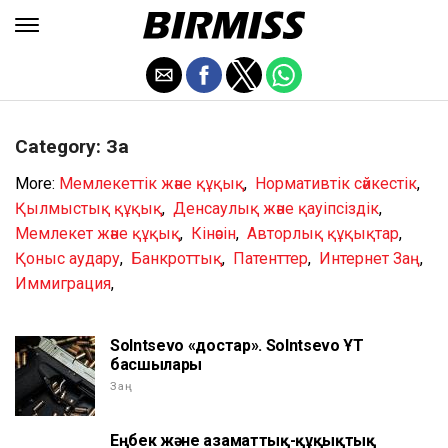
Category: Заң
More:
Мемлекеттік және құқық
,
Нормативтік сәйкестік
,
Қылмыстық құқық
,
Денсаулық және қауіпсіздік
,
Мемлекет және құқық
,
Кінәсін
,
Авторлық құқықтар
,
Қоныс аудару
,
Банкроттық
,
Патенттер
,
Интернет Заң
,
Иммиграция
,
Solntsevo «достар». Solntsevo ҰҚТ
басшылары
Заң
Еңбек және азаматтық-құқықтық