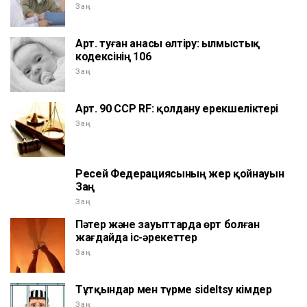
Заң
Арт. туған анасы өлтіру: Қылмыстық
кодексінің 106
Заң
Арт. 90 CCP RF: қолдану ерекшеліктері
Заң
Ресей Федерациясының жер қойнауын
Заң
Заң
Пәтер және зауыттарда өрт болған
жағдайда іс-әрекеттер
Заң
Тұтқындар мен түрме sideltsy кімдер
Заң