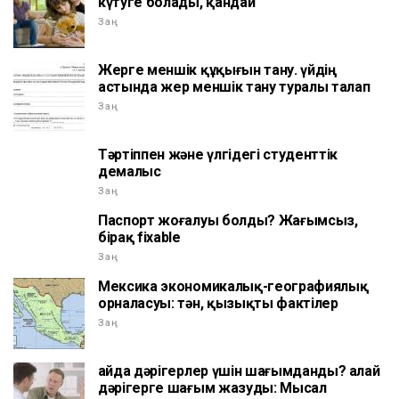
күтуге болады, қандай
Заң
Жерге меншік құқығын тану. үйдің
астында жер меншік тану туралы талап
Заң
Тәртіппен және үлгідегі студенттік
демалыс
Заң
Паспорт жоғалуы болды? Жағымсыз,
бірақ fixable
Заң
Мексика экономикалық-географиялық
орналасуы: тән, қызықты фактілер
Заң
Қайда дәрігерлер үшін шағымданды? Қалай
дәрігерге шағым жазуды: Мысал