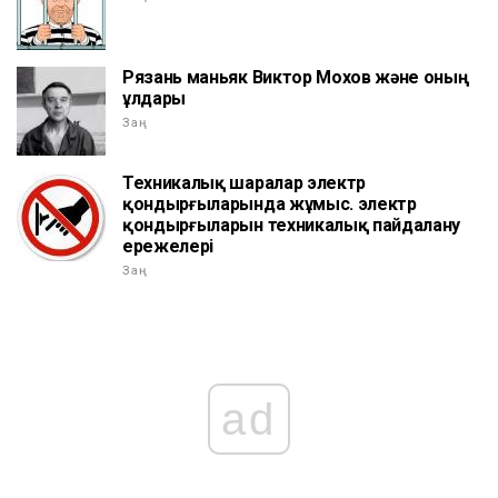
Рязань маньяк Виктор Мохов және оның
ұлдары
Заң
Техникалық шаралар электр
қондырғыларында жұмыс. электр
қондырғыларын техникалық пайдалану
ережелері
Заң
ad