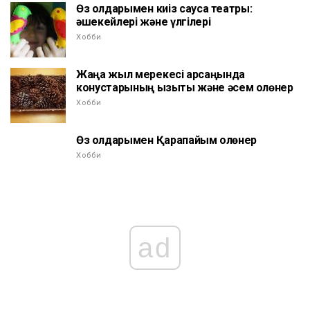
Өз қолдарымен киіз саусақ театры:
әшекейлері және үлгілері
Хобби
Жаңа жыл мерекесі қарсаңында
конустарының қызықты және әсем қолөнер
Хобби
Өз қолдарымен Қарапайым қолөнер
Хобби
ad