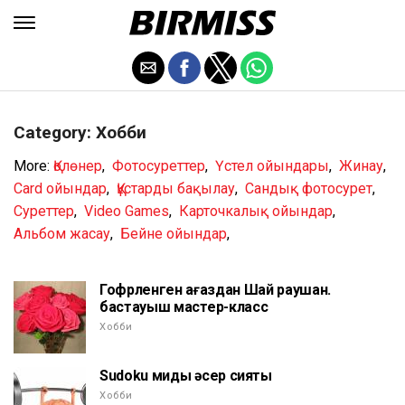
Category: Хобби
More:
Қолөнер
,
Фотосуреттер
,
Үстел ойындары
,
Жинау
,
Card ойындар
,
Құстарды бақылау
,
Сандық фотосурет
,
Суреттер
,
Video Games
,
Карточкалық ойындар
,
Альбом жасау
,
Бейне ойындар
,
Гофрленген қағаздан Шай раушан.
бастауыш мастер-класс
Хобби
Sudoku миды әсер сияқты
Хобби