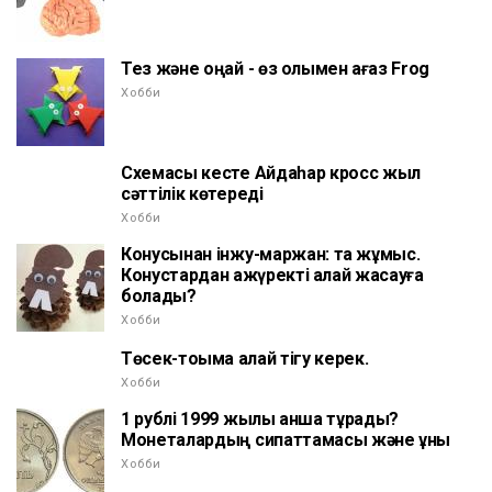
Тез және оңай - өз қолымен қағаз Frog
Хобби
Схемасы кесте Айдаһар кросс жыл
сәттілік көтереді
Хобби
Конусынан інжу-маржан: тақ жұмыс.
Конустардан ақжүректі қалай жасауға
болады?
Хобби
Төсек-тоқыма қалай тігу керек.
Хобби
1 рублі 1999 жылы қанша тұрады?
Монеталардың сипаттамасы және құны
Хобби