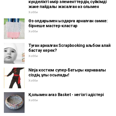
күнделікті өмір элементтердің сүйкімді
және пайдалы жасалған өз қолымен
Хобби
Өз қолдарымен қыздарға арналған сөмке:
бірнеше мастер-кластар
Хобби
Туған арналған Scrapbooking альбом қалай
бастау керек?
Хобби
Ninja костюм супер-Батыры карнавалы
сіздің ұлы қосылады!
Хобби
Қолымен қағаз Basket - негізгі әдістері
Хобби