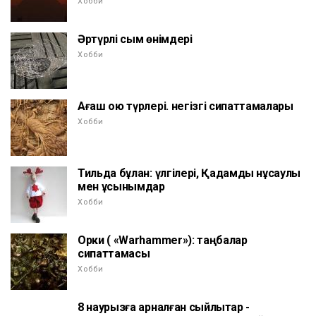
Хобби
Әртүрлі сым өнімдері
Хобби
Ағаш ою түрлері. негізгі сипаттамалары
Хобби
Тильда бұлан: үлгілері, Қадамдық нұсқаулық
мен ұсынымдар
Хобби
Орки ( «Warhammer»): таңбалар
сипаттамасы
Хобби
8 наурызға арналған сыйлықтар -