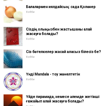
Балалармен қиялдайсың: садақ Қолөнер
Хобби
Сіздің қолыңызбен жастықшаны қалай
жасауға болады?
Хобби
Сіз бөтелкелер жасай аласыз білесіз бе?
Хобби
Үнді Mandala - тоқу жөнелтетін
Хобби
Үйде пирамида, немесе әлемде жетінші
ғажайып қалай жасауға болады?