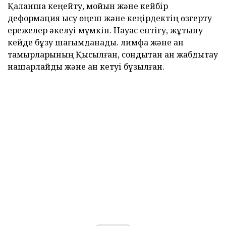
Қалқанша кеңейту, мойын және кейбір
деформация қысу өңеш және кеңірдектің өзгерту
ережелер әкелуі мүмкін. Науқас ентігу, жұтыну
кейде бұзу шағымданады. лимфа және қан
тамырларының Қысылған, сондықтан қан жабдықтау
нашарлайды және қан кетуі бұзылған.