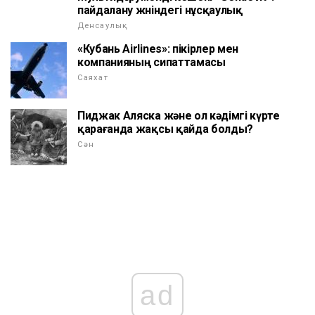
пайдалану жөніндегі нұсқаулық
Денсаулық
«Кубань Airlines»: пікірлер мен
компанияның сипаттамасы
Саяхат
Пиджак Аляска және ол кәдімгі күрте
қарағанда жақсы қайда болды?
Сән
ad