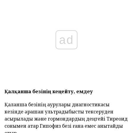
ad
Қалқанша безінің кеңейту, емдеу
Қалқанша безінің аурулары диагностикасы
кезінде әрқашан ультрадыбыстық тексеруден
асырылады және гормондардың деңгейі Тиреоид
сонымен қатар Гипофиз безі ғана емес анықтайды