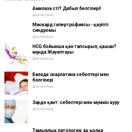
Амилаза өсті? Дабыл белгілері!
Денсаулық
Миокард гипертрофиясы - қауіпті
синдромы
Денсаулық
HCG бойынша қан тапсырып, қашан?
мұнда Жауаптары
Денсаулық
Балада скарлатина себептері мен
белгілері
Денсаулық
Зәрде қант: себептері мен мүмкін ауру
Денсаулық
Тамырлық патология. іш қолқа