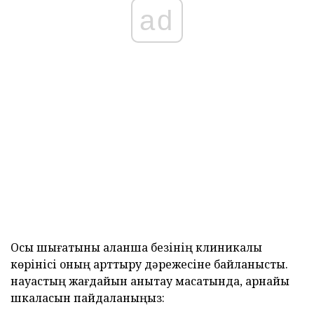
ad
Осы шығатыны қалқанша безінің клиникалық
көрінісі оның арттыру дәрежесіне байланысты.
науқастың жағдайын анықтау мақсатында, арнайы
шкаласын пайдаланыңыз: