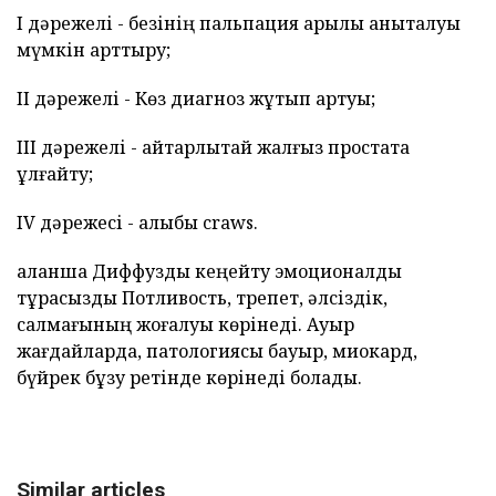
І дәрежелі - безінің пальпация арқылы анықталуы
мүмкін арттыру;
ІІ дәрежелі - Көз диагноз жұтып артуы;
ІІІ дәрежелі - айтарлықтай жалғыз простата
ұлғайту;
IV дәрежесі - алыбы craws.
қалқанша Диффузды кеңейту эмоционалдық
тұрақсыздық Потливость, трепет, әлсіздік,
салмағының жоғалуы көрінеді. Ауыр
жағдайларда, патологиясы бауыр, миокард,
бүйрек бұзу ретінде көрінеді болады.
Similar articles