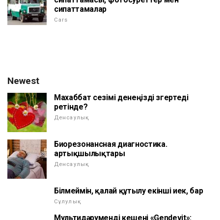
сипаттамалар
Cars
Newest
Махаббат сезімі денеңізді өзгертеді
ретінде?
Денсаулық
Биорезонансная диагностика.
артықшылықтары
Денсаулық
Білмеймін, қалай құтылу екінші иек, бар
Сұлулық
Мультидәруменді кешені «Gendevit»: