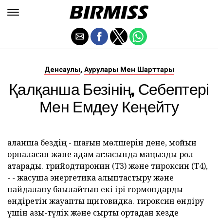
,
Денсаулық
Аурулары Мен Шарттары
Қалқанша Безінің, Себептері
Мен Емдеу Кеңейту
қалқанша бездің - шағын мөлшерін дене, мойын
орналасқан және адам ағзасында маңызды рөл
атқарады. трийодтиронин (Т3) және тироксин (Т4),
- - жасуша энергетика қалыптастыру және
пайдалану бақылайтын екі ірі гормондарды
өндіретін жауапты щитовидка. тироксин өндіру
үшін азық-түлік және сыртқы ортадан кезде