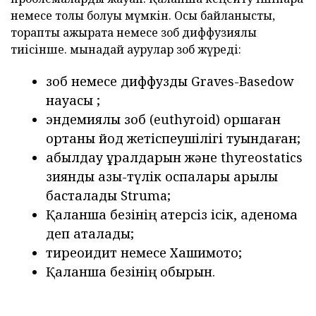
немесе толық болуы мүмкін. Осы байланысты,
тораптық ажырата немесе зоб диффузиялық
тиісінше. мынадай аурулар зоб жүреді:
зоб немесе диффузды Graves-Basedow
науқасы ;
эндемиялық зоб (euthyroid) қоршаған
ортаны йод жетіспеушілігі туындаған;
қабылдау құралдарын және thyreostatics
зиянды азық-түлік қоспалары арқылы
басталады Struma;
Қалқанша безінің қатерсіз ісік, аденома
деп аталады;
тиреоидит немесе Хашимото;
Қалқанша безінің обырын.