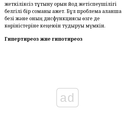
жеткіліксіз тұтыну орын йод жетіспеушілігі
белгілі бір соманы қажет. Бұл проблема қалқанша
безі және оның дисфункциясы өзге де
көріністеріне кеңеюін тудыруы мүмкін.
Гипертиреоз және гипотиреоз
ad