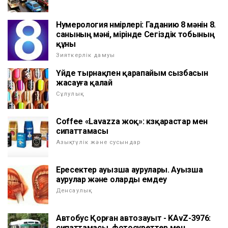
Нумерология нөмірлері: Гаданию 8 мәнін 8.
санының мәні, өмірінде Сегіздік тобының
құны
Зияткерлік дамуы
Үйде тырнақпен қарапайым сызбасын
жасауға қалай
Сұлулық
Coffee «Lavazza жоқ»: көзқарастар мен
сипаттамасы
Азық-түлік және сусындар
Ересектер ауызша аурулары. Ауызша
аурулар және оларды емдеу
Денсаулық
Автобус Қорған автозауыт - KAvZ-3976:
сипаттамасы, фотосуреттер мен