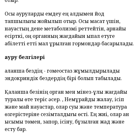
отыр.
Осы ауруларды емдеу ең алдымен йод
тапшылығы жойылып отыр. Осы мақсат үшін,
науқастың дене метаболизмі реттейтін, арнайы
есірткі, оң органның жағдайын ықпал етуге
қабілетті етті мал құрылған гормондар басқарылады.
ауру белгілері
қалқанша бездің - гомеостаз жұмылдырылады
эндокриндік бездердің бірі болып табылады.
Қалқанша безінің орган мен мінез-құлық жағдайы
туралы өте теріс әсер. , Немқұрайды жалқау, ісіп
және май науқастар, олар суық және температура
өзгерістеріне сезімталдығы өсті. Ең жиі, олар қан
қысымы төмен, запор, ісіну, бұзылған жад және
есту бар.