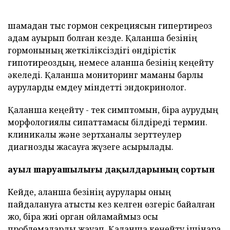
шамадан тыс гормон секрециясын гипертиреоз
адам ауырып болған кезде. Қалқанша безінің
гормонының жеткіліксіздігі өндірістік
гипотиреоздың, немесе қалқанша безінің кеңейту
әкеледі. Қалқанша мониторинг маманы барлық
ауруларды емдеу міндетті эндокринолог.
Қалқанша кеңейту - тек симптомын, бірақ аурудың
морфологиялық сипаттамасы білдіреді термин.
клиникалық және зертханалық зерттеулер
диагнозды жасауға жүзеге асырылады.
ауыл шаруашылығы дақылдарының сортын
Кейде, қалқанша безінің аурулары оның
пайдалануға қатысты кез келген өзгеріс байқалған
жоқ, бірақ жиі орган ойламаймыз осы
проблемаларды жауап. Қалқанша кеңейту ішінара