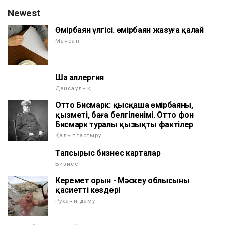
Newest
Өмірбаян үлгісі. өмірбаян жазуға қалай
Мансап
Шаң аллергия
Денсаулық
Отто Бисмарк: қысқаша өмірбаяны,
қызметі, баға белгіленімі. Отто фон
Бисмарк туралы қызықты фактілер
Қалыптастыру
Тапсырыс бизнес карталар
Бизнес
Керемет орын - Мәскеу облысының
қасиетті көздері
Рухани даму