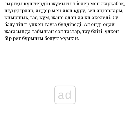
сыртқы күштердің жұмысы төбелер мен жарқабақ,
шұңқырлар, дөңдер мен дюн құру, өзен аңғарлары,
қиыршық тас, құм, және одан да көп әкеледі. Су
баяу тіпті үлкен тауға бүлдіреді. Ал енді оңай
жағасында табылған сол тастар, тау бөлігі, үлкен
бір рет бұрынғы болуы мүмкін.
ad