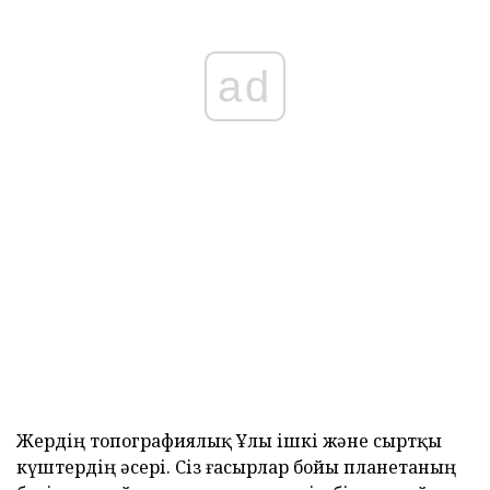
ad
Жердің топографиялық Ұлы ішкі және сыртқы
күштердің әсері. Сіз ғасырлар бойы планетаның