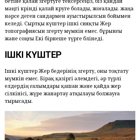
бетіне қалай өзгертуге тексерсеңіз, біз қандай
мәңгі көрінді қалай көруге болады, жоғалады. жаңа
нәрсе деген сандармен ауыстырылсын бойымен
келеді. Сыртқы күштер ішкі сияқты Жер
топографиясын өзгерту мүмкін емес. бұрынғы
және соңғы Екі бірнеше түрге бөлінеді.
ІШКІ КҮШТЕР
Ішкі күштер Жер бедерінің өзгерту, оны тоқтату
мүмкін емес. Бірақ қазіргі әлемдегі, әр түрлі
елдердің ғалымдары қашан және қайда жер
сілкінісі, жүре жанартау атқылауы болжауға
тырысады.