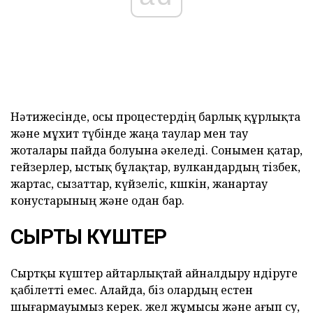
Нәтижесінде, осы процестердің барлық құрлықта
және мұхит түбінде жаңа таулар мен тау
жоталары пайда болуына әкеледі. Сонымен қатар,
гейзерлер, ыстық бұлақтар, вулкандардың тізбек,
жартас, сызаттар, күйзеліс, көшкін, жанартау
конустарының және одан бар.
СЫРТҚЫ КҮШТЕР
Сыртқы күштер айтарлықтай айналдыру өндіруге
қабілетті емес. Алайда, біз олардың естен
шығармауымыз керек. жел жұмысы және ағып су,