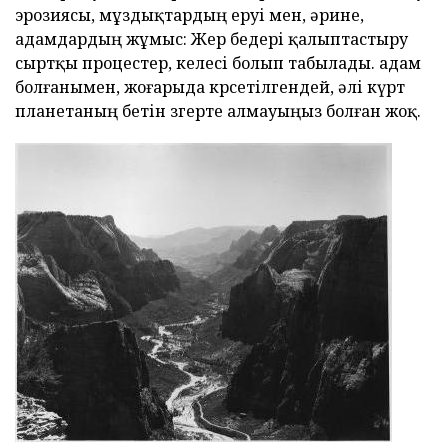
эрозиясы, мұздықтардың еруі мен, әрине,
адамдардың жұмыс: Жер бедері қалыптастыру
сыртқы процестер, келесі болып табылады. адам
болғанымен, жоғарыда көрсетілгендей, әлі күрт
планетаның бетін өзгерте алмауыңыз болған жоқ.