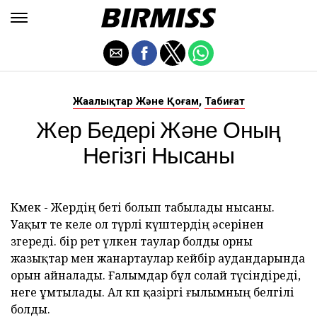
,
Жаңалықтар Және Қоғам
Табиғат
Жер Бедері Және Оның
Негізгі Нысаны
Көмек - Жердің беті болып табылады нысаны.
Уақыт өте келе ол түрлі күштердің әсерінен
өзгереді. бір рет үлкен таулар болды орны
жазықтар мен жанартаулар кейбір аудандарында
орын айналады. Ғалымдар бұл солай түсіндіреді,
неге ұмтылады. Ал көп қазіргі ғылымның белгілі
болды.