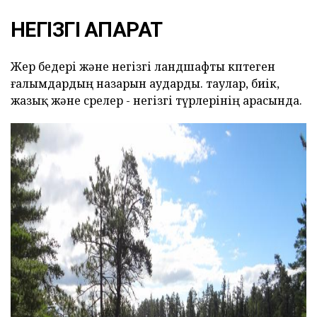
НЕГІЗГІ АҚПАРАТ
Жер бедері және негізгі ландшафты көптеген
ғалымдардың назарын аударды. таулар, биік,
жазық және сөрелер - негізгі түрлерінің арасында.