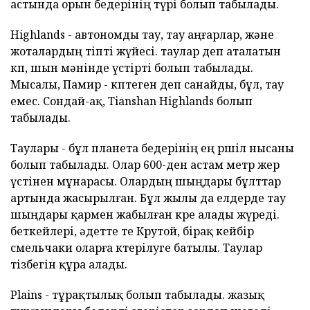
астында орын бедерінің түрі болып табылады.
Highlands - автономды тау, тау аңғарлар, және
жоталардың тіпті жүйесі. таулар деп аталатын
көп, шын мәнінде үстірті болып табылады.
Мысалы, Памир - көптеген деп санайды, бұл, тау
емес. Сондай-ақ, Tianshan Highlands болып
табылады.
Таулары - бұл планета бедерінің ең өршіл нысаны
болып табылады. Олар 600-ден астам метр жер
үстінен мұнарасы. Олардың шыңдары бұлттар
артында жасырылған. Бұл жылы да елдерде тау
шыңдары қармен жабылған көре алады жүреді.
беткейлері, әдетте өте Крутой, бірақ кейбір
смельчаки оларға көтерілуге батылы. Таулар
тізбегін құра алады.
Plains - тұрақтылық болып табылады. жазық