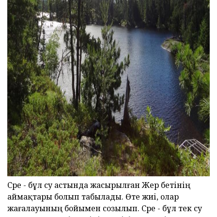
ad
Сөре - бұл су астында жасырылған Жер бетінің
аймақтары болып табылады. Өте жиі, олар
жағалауының бойымен созылып. Сөре - бұл тек су