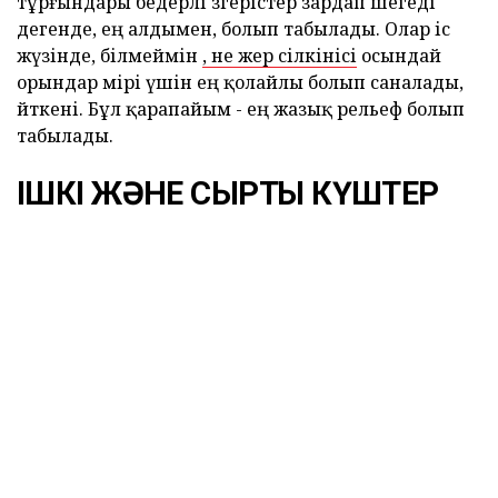
тұрғындары бедерлі өзгерістер зардап шегеді
дегенде, ең алдымен, болып табылады. Олар іс
жүзінде, білмеймін
, не жер сілкінісі
осындай
орындар өмірі үшін ең қолайлы болып саналады,
өйткені. Бұл қарапайым - ең жазық рельеф болып
табылады.
ІШКІ ЖӘНЕ СЫРТҚЫ КҮШТЕР