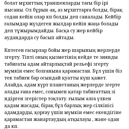
болат мұхиттық траншеяларды тағы бір ірі
нысаны. Ол бұрын-ақ, аз мұхиттарға болды, бірақ
содан кейін олар көп болды деп саналады. Кейбір
ғалымдар жүздеген жылдар кейін жаңа болады
деп тұжырымдайды. Басқа су жер кейбір
аудандарда су басып айтады.
Көптеген ғасырлар бойы жер шарының жерлерде
өзгерту. Тіпті оның қызметінің кейде өте зиянды
табиғаты адам айтарлықтай рельефі өзгерту
мүмкін емес болғанына қарамастан. Бұл үшін біз
тек табиғи бар осындай қуатты күш қажет.
Алайда, адам күрт планетаның жерлерде өзгерте
алады ғана емес, сонымен қатар табиғаттың өзі
өндірген өзгерістер тоқтату. ғылым алға үлкен
қадам жасады, бірақ бұл барлық жер сілкінісі
адамдарды, қорғау үшін мүмкін емес екендігіне
қарамастан жанартаудың атқылауы , және одан
да көп.