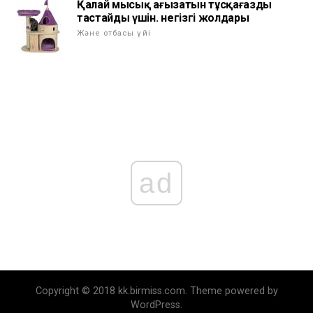
Қалай мысық ағызатын тұсқағазды
тастайды үшін. негізгі жолдары
Және отбасы үйі
ad
Copyright © 2018 kk.birmiss.com. Theme powered by
WordPress.