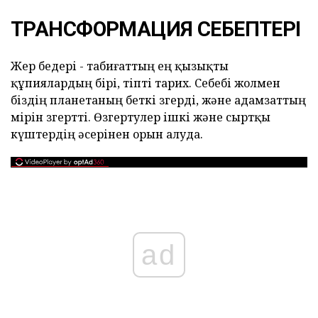
ТРАНСФОРМАЦИЯ СЕБЕПТЕРІ
Жер бедері - табиғаттың ең қызықты
құпиялардың бірі, тіпті тарих. Себебі жолмен
біздің планетаның беткі өзгерді, және адамзаттың
өмірін өзгертті. Өзгертулер ішкі және сыртқы
күштердің әсерінен орын алуда.
ad