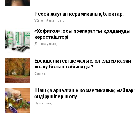
Ресей жаулап керамикалық блоктар.
Үй жайлылығы
«Хофитол»: осы препаратты қолданудың
көрсеткіштері
Денсаулық
Ерекшеліктері демалыс. ол елдер қазан
жылу болып табылады?
Саяхат
Шашқа арналған ең косметикалық майлар:
өндірушілер шолу
Сұлулық