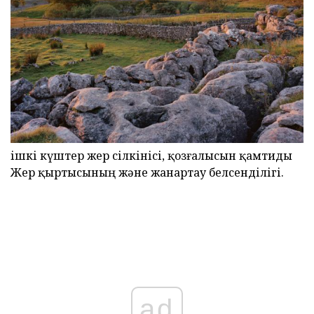
ішкі күштер жер сілкінісі, қозғалысын қамтиды
Жер қыртысының және жанартау белсенділігі.
ad