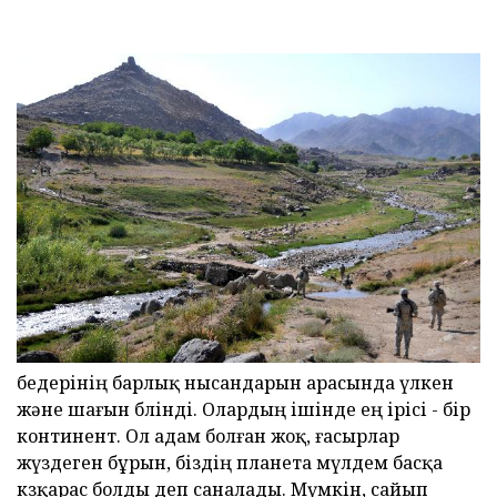
бедерінің барлық нысандарын арасында үлкен
және шағын бөлінді. Олардың ішінде ең ірісі - бір
континент. Ол адам болған жоқ, ғасырлар
жүздеген бұрын, біздің планета мүлдем басқа
көзқарас болды деп саналады. Мүмкін, сайып