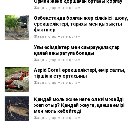
Орман және қоршаған ортаны қорғау
Жаңалықтар және қоғам
Өзбекстанда болған жер сілкінісі: шолу,
ерекшеліктері, тарихы мен қызықты
фактілер
Жаңалықтар және қоғам
Улы өсімдіктер мен саңырауқұлақтар
қалай ажыратуға болады
Жаңалықтар және қоғам
Aspid Coral: ерекшеліктері, өмір салты,
тiршiлiк ету ортасының
Жаңалықтар және қоғам
Қандай моль және неге ол киім жейді
жеп отыр? Қандай жеуге, қанша өмірі
мен моль көбейтеді
Жаңалықтар және қоғам