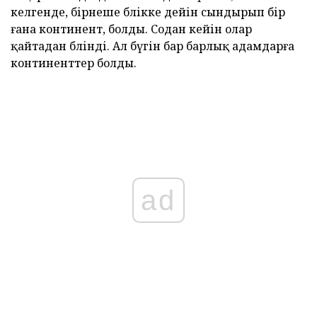
келгенде, бірнеше бөлікке дейін сындырып бір
ғана континент, болды. Содан кейін олар
қайтадан бөлінді. Ал бүгін бар барлық адамдарға
континенттер болды.
ad