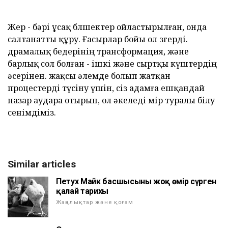
Жер - бәрі ұсақ бөлшектер ойластырылған, онда
салтанатты құру. Ғасырлар бойы ол өзгерді.
драмалық бедерінің трансформация, және
барлық сол болған - ішкі және сыртқы күштердің
әсерінен. жақсы әлемде болып жатқан
процестерді түсіну үшін, сіз адамға ешқандай
назар аудара отырып, ол әкеледі өмір туралы білу
сенімдіміз.
Similar articles
Петух Майк басшысының жоқ өмір сүрген
қалай тарихы
Жаңалықтар және қоғам